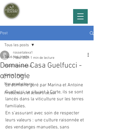
Hôtel les Jardins de la glacière***
Vallée de la Restonica
Post
Tous les posts
rosseilalexa1
Tous les posts
7 déc. 2021
1 min de lecture
Domaine Casa Guelfucci -
Hôtel Restonica
œnologie
Notre région
Nos producteurs
Le domaine géré par Marina et Antoine 
Guelfucci se situant à Corte, ils se sont 
Producteurs et acteurs locaux
lancés dans la viticulture sur les terres 
familiales. 
En s’assurant avec soin de respecter 
leurs valeurs : une culture raisonnée et 
des vendanges manuelles, sans 