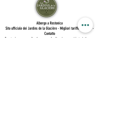
Albergo a Restonica
Sito ufficiale dei Jardins de la Glacière - Migliori tariffe garantite -
Contatto
Creato da
corse-application.com
-
Applicazione e guida turistica per
la Corsica
NOUS CONTACTER
Vallée de la Restonica
20250 Corte
04 95 45 27 00
LIENS RAPIDES
Réserver une chambre
Contact & Localisation