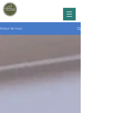
Hôtel les Jardins de la glacière***
Vallée de la Restonica
Autour de nous